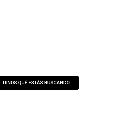
 EL ESPACIO QUE NECES
estra web es solo el primer paso
DINOS QUÉ ESTÁS BUSCANDO