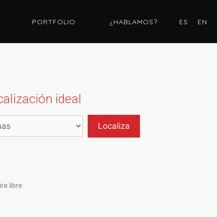
PORTFOLIO
¿HABLAMOS?
ES
EN
alización ideal
re libre