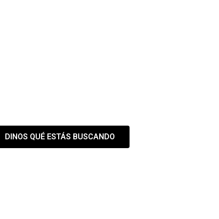
 EL ESPACIO QUE NECES
estra web es solo el primer paso
DINOS QUÉ ESTÁS BUSCANDO