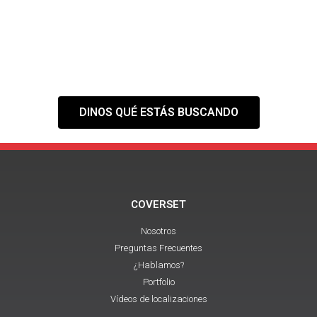
NECESITAS?
Tranquilo,
nuestra web es solo el
primer paso
DINOS QUÉ ESTÁS BUSCANDO
COVERSET
Nosotros
Preguntas Frecuentes
¿Hablamos?
Portfolio
Vídeos de localizaciones