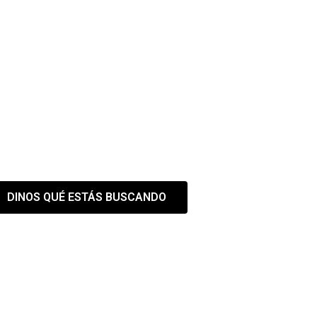
 EL ESPACIO QUE NECES
estra web es solo el primer paso
DINOS QUÉ ESTÁS BUSCANDO