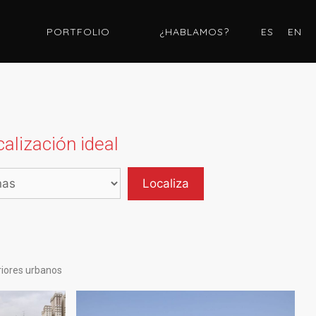
PORTFOLIO
¿HABLAMOS?
ES
EN
alización ideal
riores urbanos