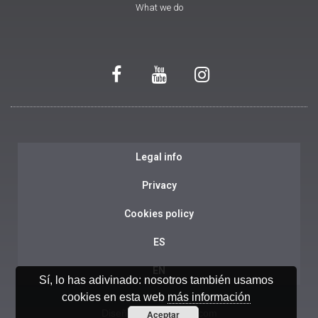
What we do
Legal info
Privacy
Cookies policy
ES
EN
Sí, lo has adivinado: nosotros también usamos
cookies en esta web
más información
Diseño web:
Ensalza.com
Aceptar