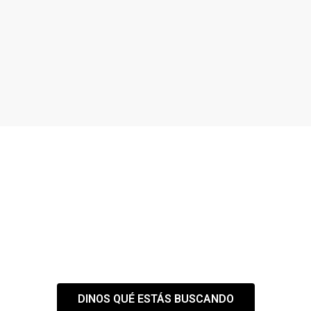
¿NO ENCUENTRAS EL
ESPACIO QUE
NECESITAS?
Tranquilo,
nuestra web es solo el
primer paso
DINOS QUÉ ESTÁS BUSCANDO