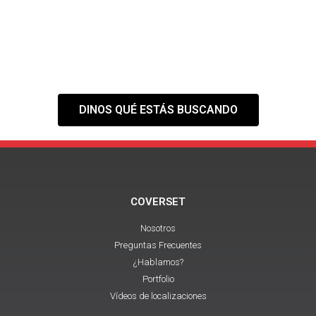
NECESITAS?
Tranquilo,
nuestra web es solo el
primer paso
DINOS QUÉ ESTÁS BUSCANDO
COVERSET
Nosotros
Preguntas Frecuentes
¿Hablamos?
Portfolio
Vídeos de localizaciones