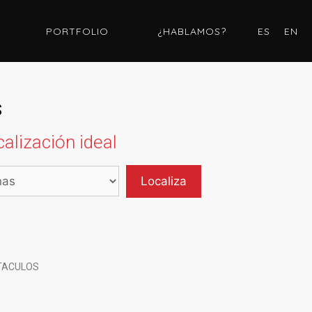
PORTFOLIO
¿HABLAMOS?
ES
EN
s
alización ideal
CTACULOS