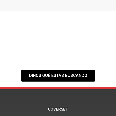
¿NO ENCUENTRAS EL
ESPACIO QUE
NECESITAS?
Tranquilo,
nuestra web es solo el
primer paso
DINOS QUÉ ESTÁS BUSCANDO
COVERSET