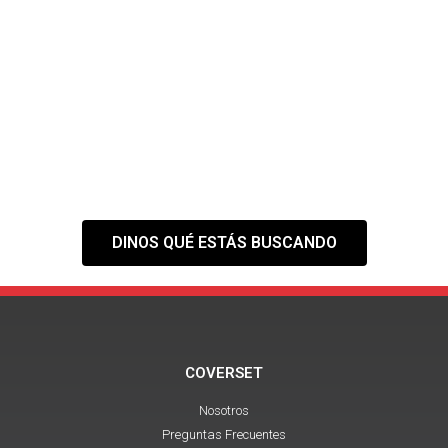
¿NO ENCUENTRAS EL
ESPACIO QUE
NECESITAS?
Tranquilo,
nuestra web es solo el
primer paso
DINOS QUÉ ESTÁS BUSCANDO
COVERSET
Nosotros
Preguntas Frecuentes