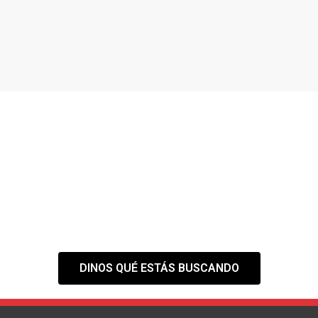
¿NO ENCUENTRAS EL
ESPACIO QUE
NECESITAS?
Tranquilo,
nuestra web es solo el
primer paso
DINOS QUÉ ESTÁS BUSCANDO