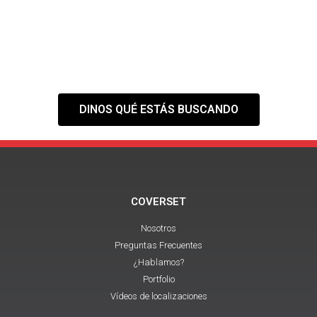
NECESITAS?
Tranquilo,
nuestra web es solo el
primer paso
DINOS QUÉ ESTÁS BUSCANDO
COVERSET
Nosotros
Preguntas Frecuentes
¿Hablamos?
Portfolio
Vídeos de localizaciones