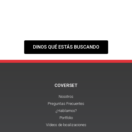
NECESITAS?
Tranquilo,
nuestra web es solo el
primer paso
DINOS QUÉ ESTÁS BUSCANDO
COVERSET
Nosotros
Preguntas Frecuentes
¿Hablamos?
Portfolio
Vídeos de localizaciones