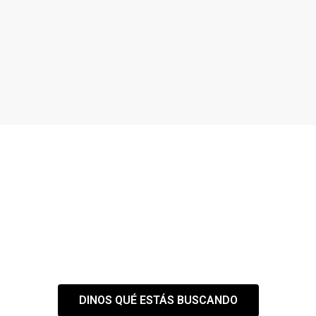
¿NO ENCUENTRAS EL
ESPACIO QUE
NECESITAS?
Tranquilo,
nuestra web es solo el
primer paso
DINOS QUÉ ESTÁS BUSCANDO