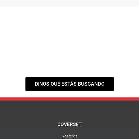
¿NO ENCUENTRAS EL
ESPACIO QUE
NECESITAS?
Tranquilo,
nuestra web es solo el
primer paso
DINOS QUÉ ESTÁS BUSCANDO
COVERSET
Nosotros