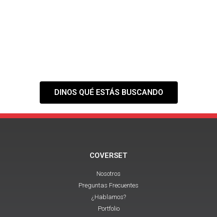
ESPACIO QUE
NECESITAS?
Tranquilo,
nuestra web es solo el
primer paso
DINOS QUÉ ESTÁS BUSCANDO
COVERSET
Nosotros
Preguntas Frecuentes
¿Hablamos?
Portfolio