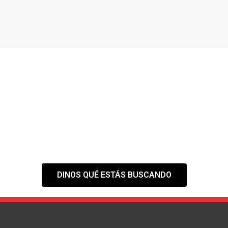
¿NO ENCUENTRAS EL
ESPACIO QUE
NECESITAS?
Tranquilo,
nuestra web es solo el
primer paso
DINOS QUÉ ESTÁS BUSCANDO