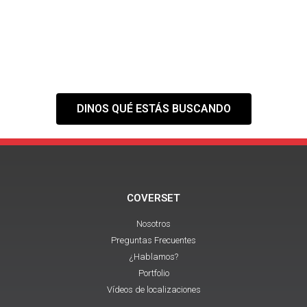
NECESITAS?
Tranquilo,
nuestra web es solo el
primer paso
DINOS QUÉ ESTÁS BUSCANDO
COVERSET
Nosotros
Preguntas Frecuentes
¿Hablamos?
Portfolio
Vídeos de localizaciones